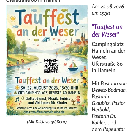
Am
22.08.2026
um 15:30
"Tauffest an
der Weser"
Campingplatz
Hameln an der
Weser,
Uferstraße 80
in Hameln
Mit
Pastorin von
Dewitz-Bodman,
Pastorin
Glaubitz, Pastor
Herbold,
Pastorin Dr.
(Mit Klick vergrößern)
Köhle
r
, und
dem
Popkantor