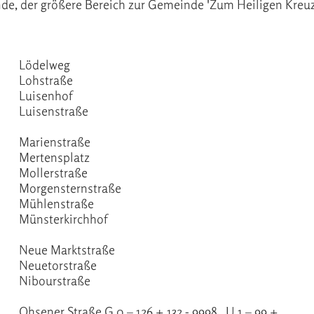
inde, der größere Bereich zur Gemeinde 'Zum Heiligen Kreuz
Lödelweg
Lohstraße
Luisenhof
Luisenstraße
Marienstraße
Mertensplatz
Mollerstraße
Morgensternstraße
Mühlenstraße
Münsterkirchhof
Neue Marktstraße
Neuetorstraße
Nibourstraße
Ohsener Straße G 0 – 126 + 132 - 9998 , U 1 – 99 +