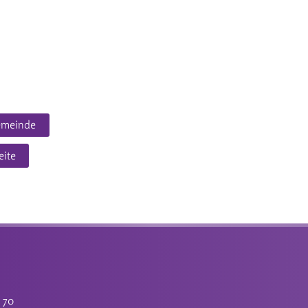
emeinde
eite
4 70