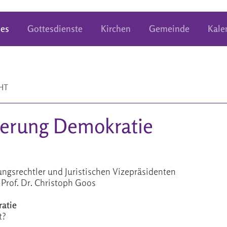
les
Gottesdienste
Kirchen
Gemeinde
Kale
HT
erung Demokratie
ngsrechtler und Juristischen Vizepräsidenten
Prof. Dr. Christoph Goos
atie
t?