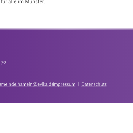
für alle im Münster.
4 70
gemeinde.hameln@evlka.de
Impressum
|
Datenschutz