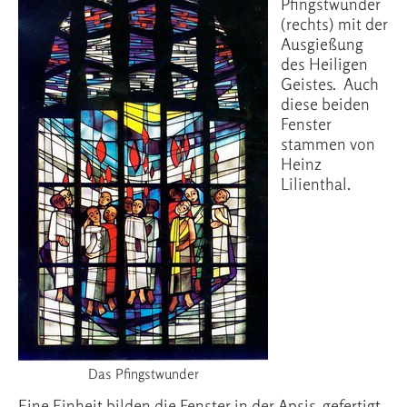
Pfingstwunder
(rechts) mit der
Ausgießung
des Heiligen
Geistes. Auch
diese beiden
Fenster
stammen von
Heinz
Lilienthal.
Das Pfingstwunder
Eine Einheit bilden die Fenster in der Apsis, gefertigt