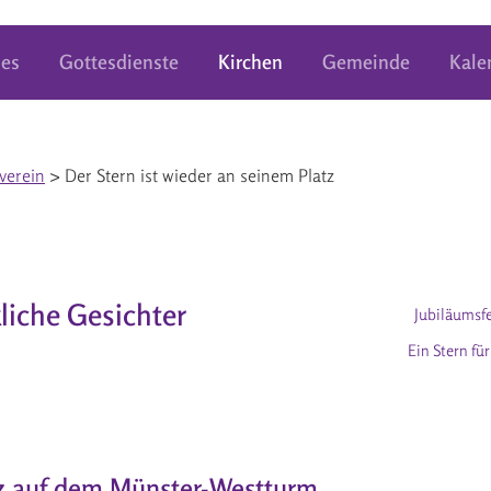
les
Gottesdienste
Kirchen
Gemeinde
Kale
verein
> Der Stern ist wieder an seinem Platz
kliche Gesichter
Jubiläumsfe
Ein Stern fü
tz auf dem Münster-Westturm