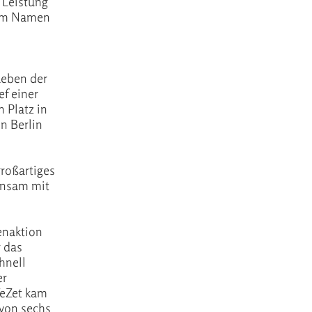
 Leistung
 im Namen
Leben der
f einer
 Platz in
n Berlin
großartiges
insam mit
enaktion
r das
hnell
er
WeZet kam
 von sechs