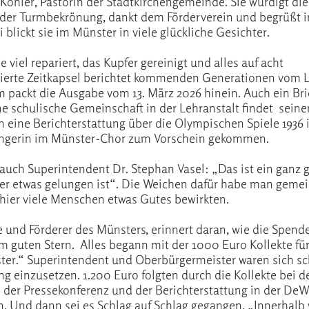
Köhler, Pastorin der Stadtkirchengemeinde. Sie würdigt die
 der Turmbekrönung, dankt dem Förderverein und begrüßt
 blickt sie im Münster in viele glückliche Gesichter.
iel repariert, das Kupfer gereinigt und alles auf acht
grierte Zeitkapsel berichtet kommenden Generationen vom 
ackt die Ausgabe vom 13. März 2026 hinein. Auch ein Brie
ne schulische Gemeinschaft in der Lehranstalt findet seinen
n eine Berichterstattung über die Olympischen Spiele 1936 i
Sängerin im Münster-Chor zum Vorschein gekommen.
auch Superintendent Dr. Stephan Vasel: „Das ist ein ganz 
ier etwas gelungen ist“. Die Weichen dafür habe man geme
s hier viele Menschen etwas Gutes bewirkten.
 und Förderer des Münsters, erinnert daran, wie die Spend
m guten Stern. Alles begann mit der 1000 Euro Kollekte fü
ter.“ Superintendent und Oberbürgermeister waren sich sc
ng einzusetzen. 1.200 Euro folgten durch die Kollekte bei d
er Pressekonferenz und der Berichterstattung in der De
n. Und dann sei es Schlag auf Schlag gegangen. „Innerhalb