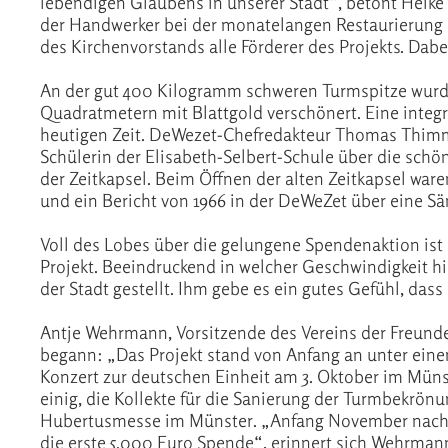
lebendigen Glaubens in unserer Stadt“, betont Heike 
der Handwerker bei der monatelangen Restaurierung
des Kirchenvorstands alle Förderer des Projekts. Dabei
An der gut 400 Kilogramm schweren Turmspitze wurde v
Quadratmetern mit Blattgold verschönert. Eine inte
heutigen Zeit. DeWezet-Chefredakteur Thomas Thimm p
Schülerin der Elisabeth-Selbert-Schule über die schö
der Zeitkapsel. Beim Öffnen der alten Zeitkapsel ware
und ein Bericht von 1966 in der DeWeZet über eine 
Voll des Lobes über die gelungene Spendenaktion ist 
Projekt. Beeindruckend in welcher Geschwindigkeit h
der Stadt gestellt. Ihm gebe es ein gutes Gefühl, das
Antje Wehrmann, Vorsitzende des Vereins der Freunde
begann: „Das Projekt stand von Anfang an unter eine
Konzert zur deutschen Einheit am 3. Oktober im Müns
einig, die Kollekte für die Sanierung der Turmbekrönu
Hubertusmesse im Münster. „Anfang November nach d
die erste 5.000 Euro Spende“, erinnert sich Wehrman