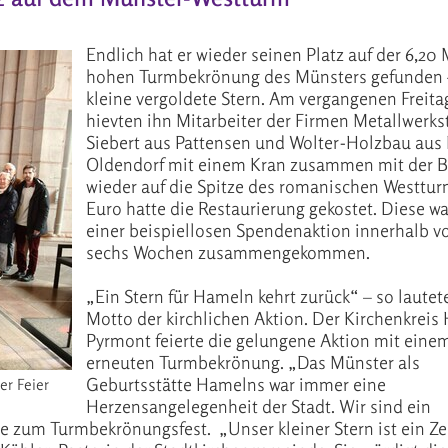
Endlich hat er wieder seinen Platz auf der 6,20
hohen Turmbekrönung des Münsters gefunden 
kleine vergoldete Stern. Am vergangenen Freitag,
hievten ihn Mitarbeiter der Firmen Metallwerks
Siebert aus Pattensen und Wolter-Holzbau aus
Oldendorf mit einem Kran zusammen mit der 
wieder auf die Spitze des romanischen Westtur
Euro hatte die Restaurierung gekostet. Diese wa
einer beispiellosen Spendenaktion innerhalb v
sechs Wochen zusammengekommen.
„Ein Stern für Hameln kehrt zurück“ – so lautet
Motto der kirchlichen Aktion. Der Kirchenkreis
Pyrmont feierte die gelungene Aktion mit einem
erneuten Turmbekrönung. „Das Münster als
Geburtsstätte Hamelns war immer eine
er Feier
Herzensangelegenheit der Stadt. Wir sind ein
e zum Turmbekrönungsfest. „Unser kleiner Stern ist ein Z