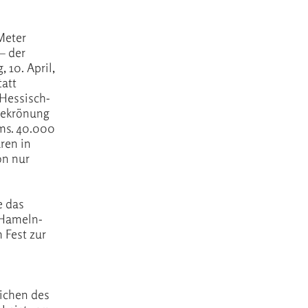
 Meter
– der
 10. April,
tatt
 Hessisch-
Bekrönung
ms. 40.000
ren in
on nur
e das
 Hameln-
 Fest zur
eichen des