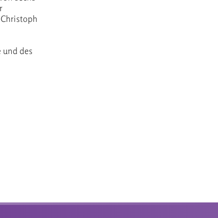
r
 Christoph
e und des