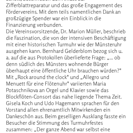
Zifferblattreparatur und das große Engagement des
Fördervereins. Mit dem teils namentlichen Dank an
großzügige Spender war ein Einblick in die
Finanzierung verbunden.
Die Vereinsvorsitzende, Dr. Marion Müller, beschrieb
die Faszination, die von der intensiven Beschäftigung
mit einer historischen Turmuhr wie der Münsteruhr
ausgehen kann. Bernhard Gelderblom bezog sich u.
a. auf die aus Protokollen überlieferte Frage: „... ob
denn südlich des Münsters wohnende Bürger
überhaupt eine öffentliche Uhr brauchen würden?"
Mit „Rock around the clock" und „Allegro und
Menuett für eine Flötenuhr" variierten Maria
Potaschnikova an Orgel und Klavier sowie das
Blockflöten-Consort das nahe liegende Thema Zeit.
Gisela Koch und Udo Hagemann sprachen für den
Vorstand allen ehrenamtlich Mitwirkenden ein
Dankeschön aus. Beim geselligen Ausklang fasste ein
Besucher die Stimmung des Turmuhrfestes
zusammen: „Der ganze Abend war selbst eine