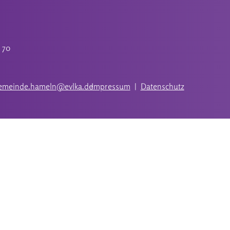
Elisabeth-Selbert-Schule Hameln
weiterlesen
monatlich einen Mittagstisch im Haus
der Kirche.....
4 70
gemeinde.hameln@evlka.de
Impressum
|
Datenschutz