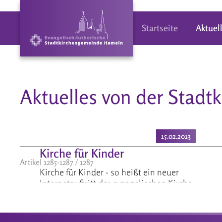
Startseite
Aktuel
Aktuelles von der Stad
15.02.2013
Kirche für Kinder
Artikel 1285-1287 / 1287
Kirche für Kinder - so heißt ein neuer
Internetauftritt der evangelischen Kirche.
[image_c=3697/]
Wir haben Ihnen - oder besser Euch eine
Seite mit einem blitzschnellen Link auf
weiterlesen