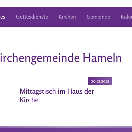
les
Gottesdienste
Kirchen
Gemeinde
Kale
tkirchengemeinde Hameln
20.12.2012
Mittagstisch im Haus der
Kirche
[image_c=3677/]
Wie schon seit geraumer Zeit
veranstaltet der Ev.-luth. Kirchenkreis
Hameln-Pyrmont in Kooperation mit der