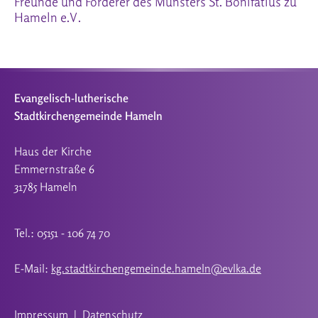
Freunde und Förderer des Münsters St. Bonifatius zu
Hameln e.V.
Evangelisch-lutherische
Stadtkirchengemeinde Hameln
Haus der Kirche
Emmernstraße 6
31785 Hameln
Tel.: 05151 - 106 74 70
E-Mail:
kg.stadtkirchengemeinde.hameln@evlka.de
Impressum
|
Datenschutz